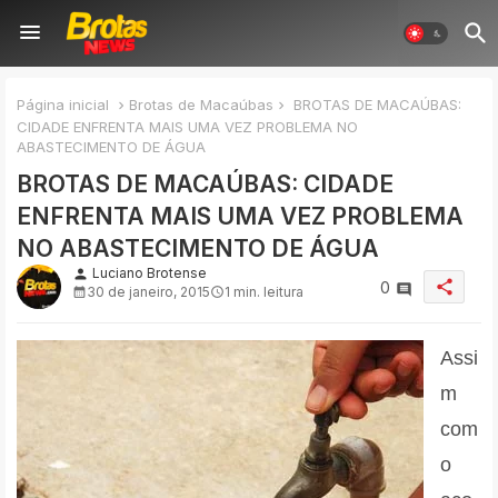
Página inicial
Brotas de Macaúbas
BROTAS DE MACAÚBAS:
CIDADE ENFRENTA MAIS UMA VEZ PROBLEMA NO
ABASTECIMENTO DE ÁGUA
BROTAS DE MACAÚBAS: CIDADE
ENFRENTA MAIS UMA VEZ PROBLEMA
NO ABASTECIMENTO DE ÁGUA
Luciano Brotense
person
share
0
30 de janeiro, 2015
1 min. leitura
Assi
m
com
o