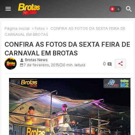
Página inicial
Fotos
CONFIRA AS FOTOS DA SEXTA FEIRA DE
CARNAVAL EM BROTAS
CONFIRA AS FOTOS DA SEXTA FEIRA DE
CARNAVAL EM BROTAS
Brotas News
person
share
0
7 de fevereiro, 2015
0 min. leitura