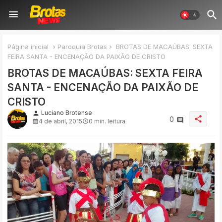
Página inicial
Paroquia Brotas
BROTAS DE MACAÚBAS: SEXTA
FEIRA SANTA - ENCENAÇÃO DA PAIXÃO DE CRISTO
BROTAS DE MACAÚBAS: SEXTA FEIRA
SANTA - ENCENAÇÃO DA PAIXÃO DE
CRISTO
Luciano Brotense
person
share
0
4 de abril, 2015
0 min. leitura