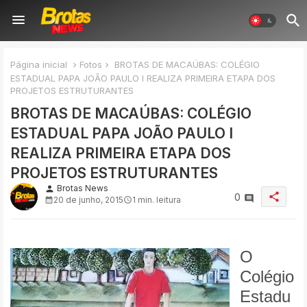
Página inicial
Fotos
BROTAS DE MACAÚBAS: COLÉGIO
ESTADUAL PAPA JOÃO PAULO I REALIZA PRIMEIRA ETAPA DOS
PROJETOS ESTRUTURANTES
BROTAS DE MACAÚBAS: COLÉGIO
ESTADUAL PAPA JOÃO PAULO I
REALIZA PRIMEIRA ETAPA DOS
PROJETOS ESTRUTURANTES
Brotas News
person
share
0
20 de junho, 2015
1 min. leitura
O
Colégio
Estadu