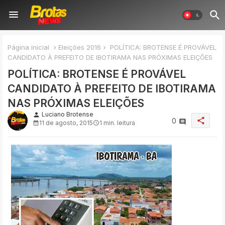
Página inicial
Eleições 2016
POLÍTICA: BROTENSE É PROVÁVEL
CANDIDATO À PREFEITO DE IBOTIRAMA NAS PRÓXIMAS ELEIÇÕES
POLÍTICA: BROTENSE É PROVÁVEL
CANDIDATO À PREFEITO DE IBOTIRAMA
NAS PRÓXIMAS ELEIÇÕES
Luciano Brotense
person
share
0
11 de agosto, 2015
1 min. leitura