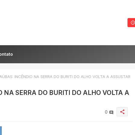
ontato
ÚBAS: INCÊNDIO NA SERRA DO BURITI DO ALHO VOLTA A ASSUSTAR
 NA SERRA DO BURITI DO ALHO VOLTA A
share
0