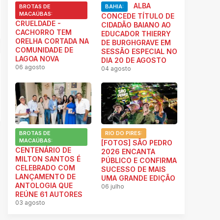
ALBA
BROTAS DE
BAHIA:
MACAÚBAS:
CONCEDE TÍTULO DE
CRUELDADE -
CIDADÃO BAIANO AO
CACHORRO TEM
EDUCADOR THIERRY
ORELHA CORTADA NA
DE BURGHGRAVE EM
COMUNIDADE DE
SESSÃO ESPECIAL NO
LAGOA NOVA
DIA 20 DE AGOSTO
06 agosto
04 agosto
BROTAS DE
RIO DO PIRES:
MACAÚBAS:
[FOTOS] SÃO PEDRO
CENTENÁRIO DE
2026 ENCANTA
MILTON SANTOS É
PÚBLICO E CONFIRMA
CELEBRADO COM
SUCESSO DE MAIS
LANÇAMENTO DE
UMA GRANDE EDIÇÃO
ANTOLOGIA QUE
06 julho
REÚNE 61 AUTORES
03 agosto