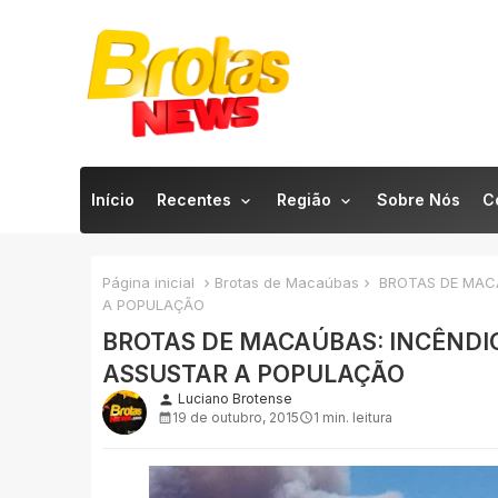
Início
Recentes
Região
Sobre Nós
C
Página inicial
Brotas de Macaúbas
BROTAS DE MACA
A POPULAÇÃO
BROTAS DE MACAÚBAS: INCÊNDIO
ASSUSTAR A POPULAÇÃO
Luciano Brotense
person
19 de outubro, 2015
1 min. leitura