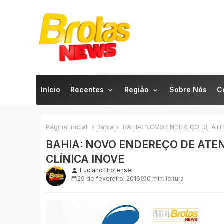
Início
Recentes
Região
Sobre Nós
C
Página inicial
Bahia
BAHIA: NOVO ENDEREÇO DE ATE
BAHIA: NOVO ENDEREÇO DE ATEN
CLÍNICA INOVE
Luciano Brotense
person
29 de fevereiro, 2016
0 min. leitura