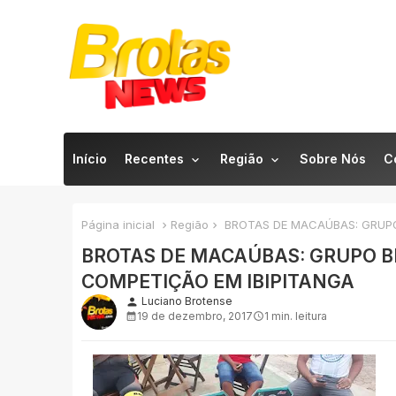
Início
Recentes
Região
Sobre Nós
C
Página inicial
Região
BROTAS DE MACAÚBAS: GRUPO
BROTAS DE MACAÚBAS: GRUPO B
COMPETIÇÃO EM IBIPITANGA
Luciano Brotense
person
19 de dezembro, 2017
1 min. leitura