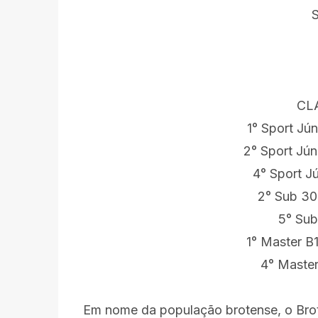
S
CL
1° Sport Jún
2° Sport Jún
4° Sport J
2° Sub 30
5° Sub
1° Master B
4° Master
Em nome da população brotense, o Bro