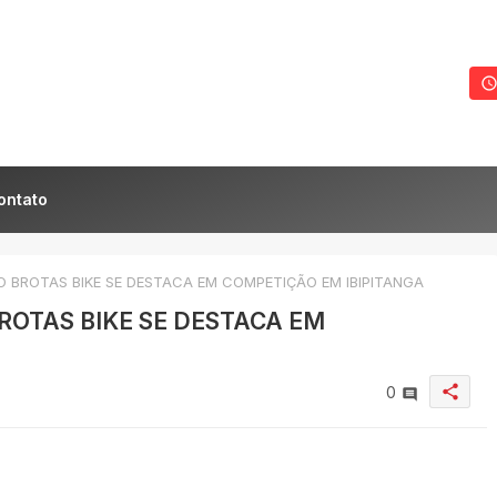
ontato
 BROTAS BIKE SE DESTACA EM COMPETIÇÃO EM IBIPITANGA
ROTAS BIKE SE DESTACA EM
share
0