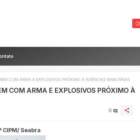
ontato
OMEM COM ARMA E EXPLOSIVOS PRÓXIMO À AGÊNCIAS BANCÁRIAS
MEM COM ARMA E EXPLOSIVOS PRÓXIMO À
share
0
ª CIPM/ Seabra