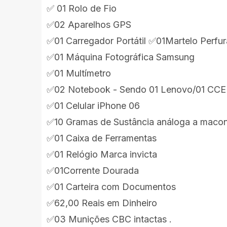
✅ 01 Rolo de Fio
✅02 Aparelhos GPS
✅01 Carregador Portátil ✅01Martelo Perf
✅01 Máquina Fotográfica Samsung
✅01 Multímetro
✅02 Notebook - Sendo 01 Lenovo/01 CCE
✅01 Celular iPhone 06
✅10 Gramas de Sustância análoga a maco
✅01 Caixa de Ferramentas
✅01 Relógio Marca invicta
✅01Corrente Dourada
✅01 Carteira com Documentos
✅62,00 Reais em Dinheiro
✅03 Munições CBC intactas .