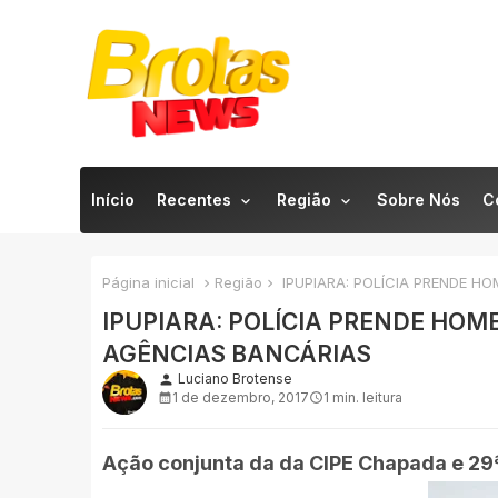
Início
Recentes
Região
Sobre Nós
C
Página inicial
Região
IPUPIARA: POLÍCIA PRENDE H
IPUPIARA: POLÍCIA PRENDE HO
AGÊNCIAS BANCÁRIAS
Luciano Brotense
person
1 de dezembro, 2017
1 min. leitura
Ação conjunta da da CIPE Chapada e 29