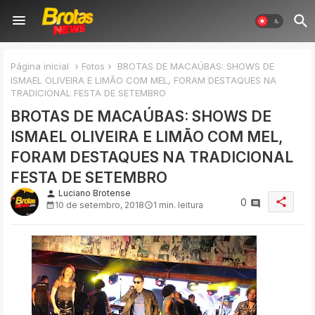
Página inicial
Fotos
BROTAS DE MACAÚBAS: SHOWS DE
ISMAEL OLIVEIRA E LIMÃO COM MEL, FORAM DESTAQUES NA
TRADICIONAL FESTA DE SETEMBRO
BROTAS DE MACAÚBAS: SHOWS DE
ISMAEL OLIVEIRA E LIMÃO COM MEL,
FORAM DESTAQUES NA TRADICIONAL
FESTA DE SETEMBRO
Luciano Brotense
person
share
0
10 de setembro, 2018
1 min. leitura