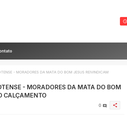
ontato
TENSE - MORADORES DA MATA DO BOM JESUS REIVINDICAM
OTENSE - MORADORES DA MATA DO BOM
NO CALÇAMENTO
share
0