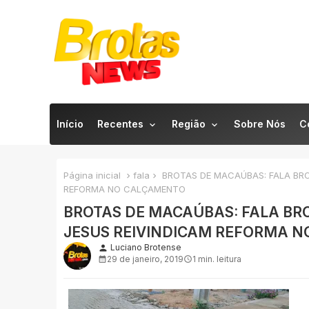
Início
Recentes
Região
Sobre Nós
C
Página inicial
fala
BROTAS DE MACAÚBAS: FALA BRO
REFORMA NO CALÇAMENTO
BROTAS DE MACAÚBAS: FALA BR
JESUS REIVINDICAM REFORMA 
Luciano Brotense
person
29 de janeiro, 2019
1 min. leitura