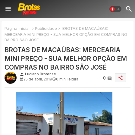
Página inicial
Publicidade
BROTAS DE MACAÚBAS:
MERCEARIA MINI PREÇO - SUA MELHOR OPÇÃO EM COMPRAS NO
BAIRRO SÃO JOSÉ
BROTAS DE MACAÚBAS: MERCEARIA
MINI PREÇO - SUA MELHOR OPÇÃO EM
COMPRAS NO BAIRRO SÃO JOSÉ
Luciano Brotense
person
share
0
25 de abril, 2019
0 min. leitura