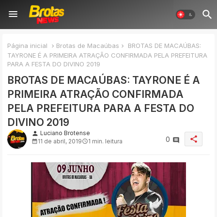
Página inicial
Brotas de Macaúbas
BROTAS DE MACAÚBAS:
TAYRONE É A PRIMEIRA ATRAÇÃO CONFIRMADA PELA PREFEITURA
PARA A FESTA DO DIVINO 2019
BROTAS DE MACAÚBAS: TAYRONE É A
PRIMEIRA ATRAÇÃO CONFIRMADA
PELA PREFEITURA PARA A FESTA DO
DIVINO 2019
Luciano Brotense
person
share
0
11 de abril, 2019
1 min. leitura