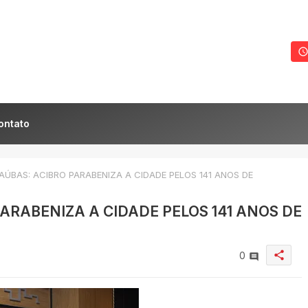
ontato
ÚBAS: ACIBRO PARABENIZA A CIDADE PELOS 141 ANOS DE
ARABENIZA A CIDADE PELOS 141 ANOS DE
share
0