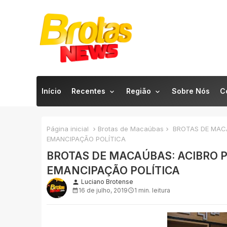
Início
Recentes
Região
Sobre Nós
C
Página inicial
Brotas de Macaúbas
BROTAS DE MACA
EMANCIPAÇÃO POLÍTICA
BROTAS DE MACAÚBAS: ACIBRO P
EMANCIPAÇÃO POLÍTICA
Luciano Brotense
person
16 de julho, 2019
1 min. leitura