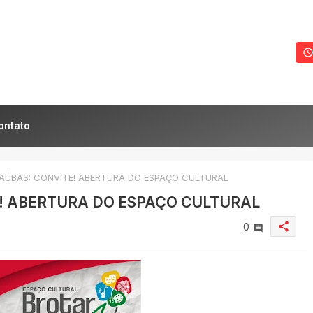
ontato
ÚBAS: CONVITE! ABERTURA DO ESPAÇO CULTURAL
! ABERTURA DO ESPAÇO CULTURAL
share
0