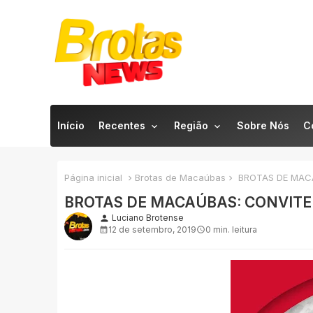
Início
Recentes
Região
Sobre Nós
C
Página inicial
Brotas de Macaúbas
BROTAS DE MACA
BROTAS DE MACAÚBAS: CONVITE
Luciano Brotense
person
12 de setembro, 2019
0 min. leitura