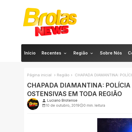
Início
Recentes
Região
Sobre Nós
C
Página inicial
Região
CHAPADA DIAMANTINA: POLÍCI
CHAPADA DIAMANTINA: POLÍCIA 
OSTENSIVAS EM TODA REGIÃO
Luciano Brotense
person
10 de outubro, 2019
0 min. leitura