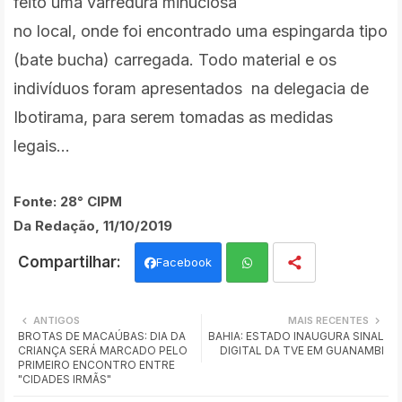
feito uma varredura minuciosa
no local, onde foi encontrado uma espingarda tipo
(bate bucha) carregada. Todo material e os
indivíduos foram apresentados na delegacia de
Ibotirama, para serem tomadas as medidas
legais...
Fonte:
28° CIPM
Da Redação, 11/10/2019
Facebook
Wh
ANTIGOS
MAIS RECENTES
BROTAS DE MACAÚBAS: DIA DA
BAHIA: ESTADO INAUGURA SINAL
ats
CRIANÇA SERÁ MARCADO PELO
DIGITAL DA TVE EM GUANAMBI
PRIMEIRO ENCONTRO ENTRE
app
"CIDADES IRMÃS"