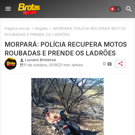
Página inicial
Região
MORPARÁ: POLÍCIA RECUPERA MOTOS
ROUBADAS E PRENDE OS LADRÕES
MORPARÁ: POLÍCIA RECUPERA MOTOS
ROUBADAS E PRENDE OS LADRÕES
Luciano Brotense
person
share
0
11 de outubro, 2019
1 min. leitura