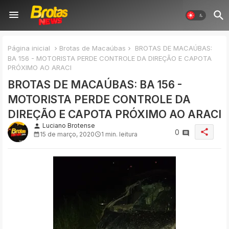
Página inicial
Brotas de Macaúbas
BROTAS DE MACAÚBAS:
BA 156 - MOTORISTA PERDE CONTROLE DA DIREÇÃO E CAPOTA
PRÓXIMO AO ARACI
BROTAS DE MACAÚBAS: BA 156 -
MOTORISTA PERDE CONTROLE DA
DIREÇÃO E CAPOTA PRÓXIMO AO ARACI
Luciano Brotense
person
share
0
15 de março, 2020
1 min. leitura