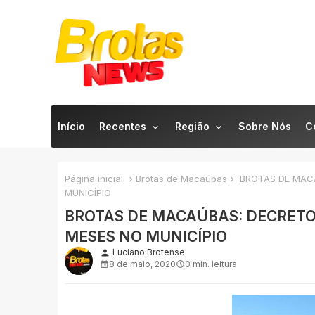
Início
Recentes
Região
Sobre Nós
C
Página inicial
Brotas de Macaúbas
BROTAS DE MACA
MUNICÍPIO
BROTAS DE MACAÚBAS: DECRETO
MESES NO MUNICÍPIO
Luciano Brotense
person
8 de maio, 2020
0 min. leitura