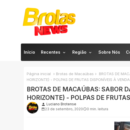
Início
Recentes
Região
Sobre Nós
C
Página inicial
Brotas de Macaúbas
BROTAS DE MACA
HORIZONTE) - POLPAS DE FRUTAS DISPONÍVEIS À VENDA
BROTAS DE MACAÚBAS: SABOR D
HORIZONTE) - POLPAS DE FRUTAS
Luciano Brotense
person
23 de setembro, 2020
0 min. leitura