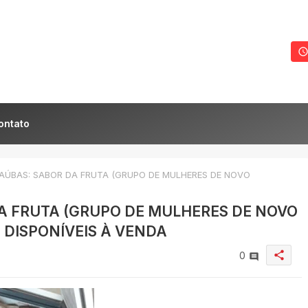
ontato
ÚBAS: SABOR DA FRUTA (GRUPO DE MULHERES DE NOVO
A FRUTA (GRUPO DE MULHERES DE NOVO
 DISPONÍVEIS À VENDA
share
0