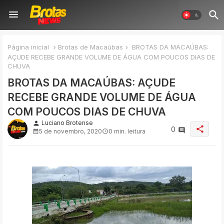
Página inicial
Brotas de Macaúbas
BROTAS DA MACAÚBAS:
AÇUDE RECEBE GRANDE VOLUME DE ÁGUA COM POUCOS DIAS DE
CHUVA
BROTAS DA MACAÚBAS: AÇUDE
RECEBE GRANDE VOLUME DE ÁGUA
COM POUCOS DIAS DE CHUVA
Luciano Brotense
person
share
0
5 de novembro, 2020
0 min. leitura