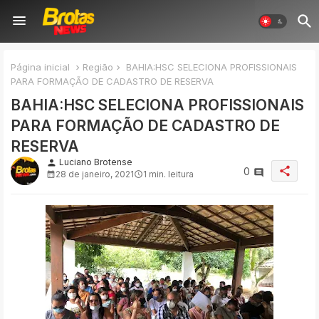
Página inicial
Região
BAHIA:HSC SELECIONA PROFISSIONAIS
PARA FORMAÇÃO DE CADASTRO DE RESERVA
BAHIA:HSC SELECIONA PROFISSIONAIS
PARA FORMAÇÃO DE CADASTRO DE
RESERVA
Luciano Brotense
person
share
0
28 de janeiro, 2021
1 min. leitura