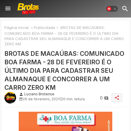
Página inicial
Publicidade
BROTAS DE MACAÚBAS:
COMUNICADO BOA FARMA - 28 DE FEVEREIRO É O ÚLTIMO DIA
PARA CADASTRAR SEU ALMANAQUE E CONCORRER A UM CARRO
ZERO KM
BROTAS DE MACAÚBAS: COMUNICADO
BOA FARMA - 28 DE FEVEREIRO É O
ÚLTIMO DIA PARA CADASTRAR SEU
ALMANAQUE E CONCORRER A UM
CARRO ZERO KM
Luciano Brotense
person
share
0
26 de fevereiro, 2021
0 min. leitura