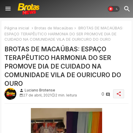
Página inicial
Brotas de Macaúbas
BROTAS DE MACAÚBAS:
ESPAÇO TERAPÊUTICO HARMONIA DO SER PROMOVE DIA DE
CUIDADO NA COMUNIDADE VILA DE OURICURO DO OURO
BROTAS DE MACAÚBAS: ESPAÇO
TERAPÊUTICO HARMONIA DO SER
PROMOVE DIA DE CUIDADO NA
COMUNIDADE VILA DE OURICURO DO
OURO
Luciano Brotense
person
share
0
27 de abril, 2021
2 min. leitura