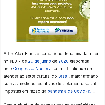
A
Lei Aldir Blanc
é como ficou denominada a Lei
nº 14.017 de
29 de junho
de
2020
elaborada
pelo
Congresso Nacional
com a finalidade de
atender ao setor cultural do
Brasil
, maior afetado
com as medidas restritivas de isolamento social
impostas em razão da
pandemia de Covid-19
...
Com o objetivo de permitir que os beneficiários