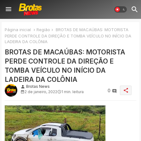
Página inicial
Região
BROTAS DE MACAÚBAS: MOTORISTA
PERDE CONTROLE DA DIREÇÃO E TOMBA VEÍCULO NO INÍCIO DA
LADEIRA DA COLÔNIA
BROTAS DE MACAÚBAS: MOTORISTA
PERDE CONTROLE DA DIREÇÃO E
TOMBA VEÍCULO NO INÍCIO DA
LADEIRA DA COLÔNIA
Brotas News
person
share
0
2 de janeiro, 2022
1 min. leitura