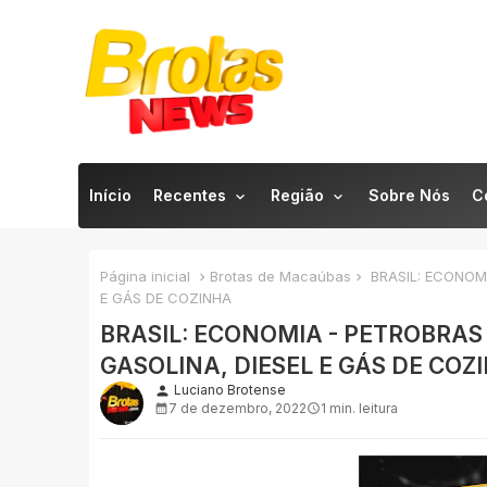
Início
Recentes
Região
Sobre Nós
C
Página inicial
Brotas de Macaúbas
BRASIL: ECONOM
E GÁS DE COZINHA
BRASIL: ECONOMIA - PETROBRA
GASOLINA, DIESEL E GÁS DE COZ
Luciano Brotense
person
7 de dezembro, 2022
1 min. leitura