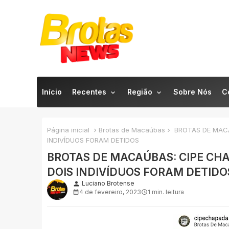
Início
Recentes
Região
Sobre Nós
C
Página inicial
Brotas de Macaúbas
BROTAS DE MACA
INDIVÍDUOS FORAM DETIDOS
BROTAS DE MACAÚBAS: CIPE CH
DOIS INDIVÍDUOS FORAM DETIDO
Luciano Brotense
person
4 de fevereiro, 2023
1 min. leitura