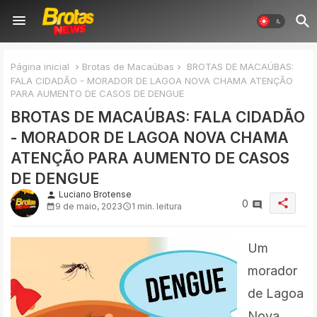
Página inicial
Brotas de Macaúbas
BROTAS DE MACAÚBAS:
FALA CIDADÃO - MORADOR DE LAGOA NOVA CHAMA ATENÇÃO
PARA AUMENTO DE CASOS DE DENGUE
BROTAS DE MACAÚBAS: FALA CIDADÃO
- MORADOR DE LAGOA NOVA CHAMA
ATENÇÃO PARA AUMENTO DE CASOS
DE DENGUE
Luciano Brotense
person
share
0
9 de maio, 2023
1 min. leitura
Um
morador
de Lagoa
Nova