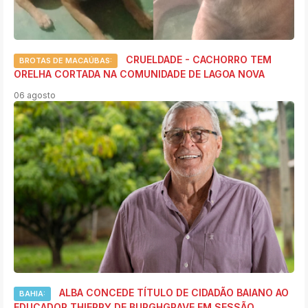
CRUELDADE - CACHORRO TEM
BROTAS DE MACAÚBAS:
ORELHA CORTADA NA COMUNIDADE DE LAGOA NOVA
06 agosto
ALBA CONCEDE TÍTULO DE CIDADÃO BAIANO AO
BAHIA:
EDUCADOR THIERRY DE BURGHGRAVE EM SESSÃO