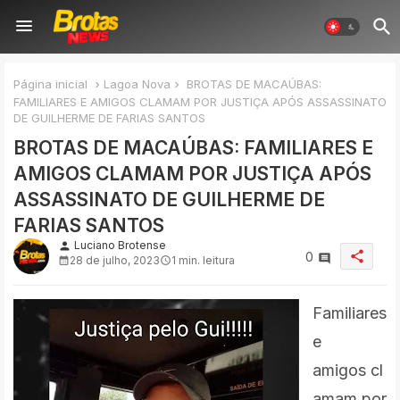
Página inicial
Lagoa Nova
BROTAS DE MACAÚBAS:
FAMILIARES E AMIGOS CLAMAM POR JUSTIÇA APÓS ASSASSINATO
DE GUILHERME DE FARIAS SANTOS
BROTAS DE MACAÚBAS: FAMILIARES E
AMIGOS CLAMAM POR JUSTIÇA APÓS
ASSASSINATO DE GUILHERME DE
FARIAS SANTOS
Luciano Brotense
person
share
0
28 de julho, 2023
1 min. leitura
Familiares
e
amigos
cl
amam por