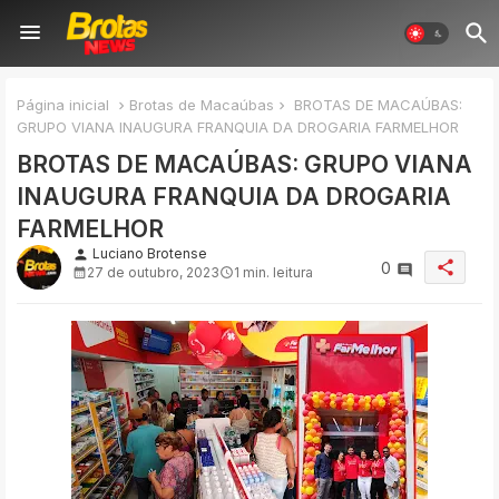
Página inicial
Brotas de Macaúbas
BROTAS DE MACAÚBAS:
GRUPO VIANA INAUGURA FRANQUIA DA DROGARIA FARMELHOR
BROTAS DE MACAÚBAS: GRUPO VIANA
INAUGURA FRANQUIA DA DROGARIA
FARMELHOR
Luciano Brotense
person
share
0
27 de outubro, 2023
1 min. leitura