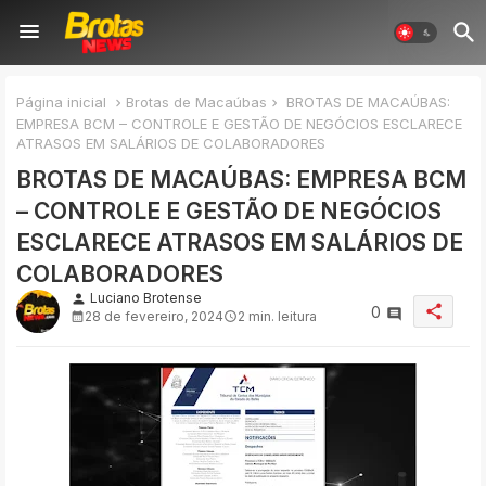
Página inicial
Brotas de Macaúbas
BROTAS DE MACAÚBAS:
EMPRESA BCM – CONTROLE E GESTÃO DE NEGÓCIOS ESCLARECE
ATRASOS EM SALÁRIOS DE COLABORADORES
BROTAS DE MACAÚBAS: EMPRESA BCM
– CONTROLE E GESTÃO DE NEGÓCIOS
ESCLARECE ATRASOS EM SALÁRIOS DE
COLABORADORES
Luciano Brotense
person
share
0
28 de fevereiro, 2024
2 min. leitura