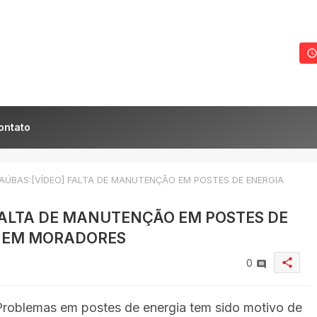
ontato
ÚBAS:[VÍDEO] FALTA DE MANUTENÇÃO EM POSTES DE ENERGIA
FALTA DE MANUTENÇÃO EM POSTES DE
 EM MORADORES
share
0
Problemas em postes de energia tem sido motivo de