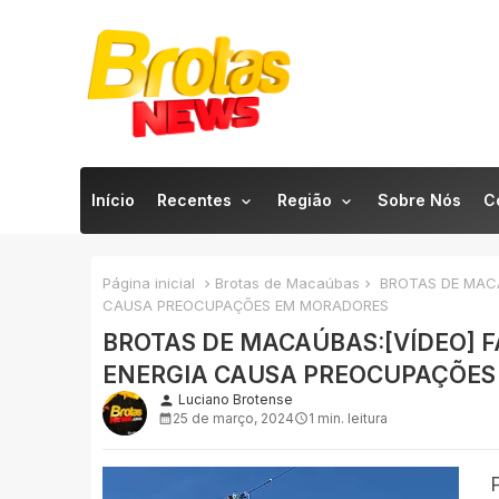
Início
Recentes
Região
Sobre Nós
C
Página inicial
Brotas de Macaúbas
BROTAS DE MACA
CAUSA PREOCUPAÇÕES EM MORADORES
BROTAS DE MACAÚBAS:[VÍDEO] 
ENERGIA CAUSA PREOCUPAÇÕES
Luciano Brotense
person
25 de março, 2024
1 min. leitura