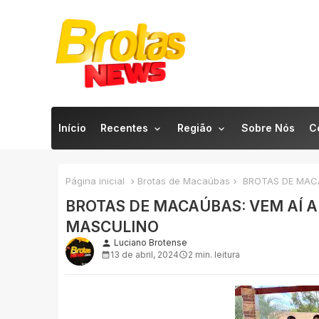
Início
Recentes
Região
Sobre Nós
C
Página inicial
Brotas de Macaúbas
BROTAS DE MACA
BROTAS DE MACAÚBAS: VEM AÍ A
MASCULINO
Luciano Brotense
person
13 de abril, 2024
2 min. leitura