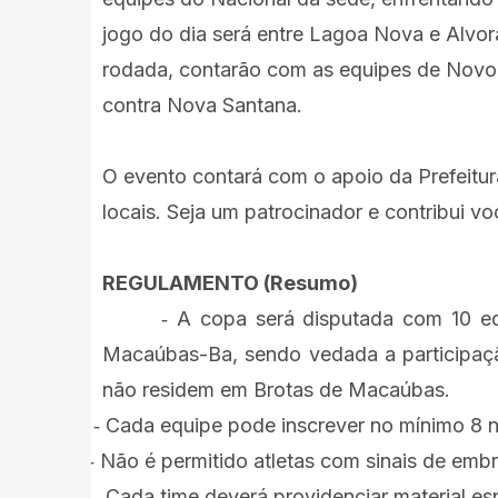
jogo do dia será entre Lagoa Nova e Alvor
rodada, contarão com as equipes de Novo
contra Nova Santana.
O evento contará com o apoio da Prefeitu
locais. Seja um patrocinador e contribui v
REGULAMENTO (Resumo)
A copa será disputada com 10 eq
·
-
Macaúbas-Ba, sendo vedada a participaçã
não residem em Brotas de Macaúbas.
Cada equipe pode inscrever no mínimo 8 
·
-
Não é permitido atletas com sinais de emb
·
-
Cada time deverá providenciar material es
·
-