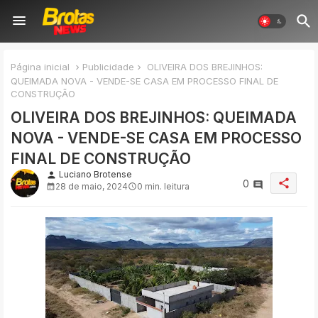
Página inicial
Publicidade
OLIVEIRA DOS BREJINHOS:
QUEIMADA NOVA - VENDE-SE CASA EM PROCESSO FINAL DE
CONSTRUÇÃO
OLIVEIRA DOS BREJINHOS: QUEIMADA
NOVA - VENDE-SE CASA EM PROCESSO
FINAL DE CONSTRUÇÃO
Luciano Brotense
person
share
0
28 de maio, 2024
0 min. leitura