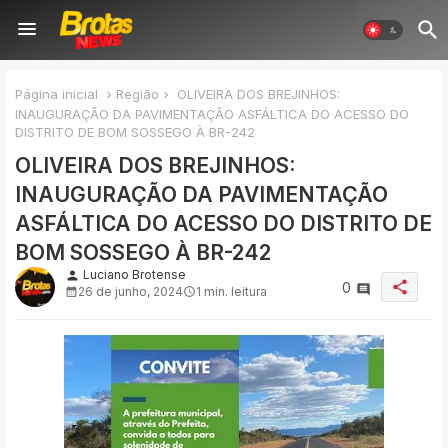
Página inicial
Região
OLIVEIRA DOS BREJINHOS:
INAUGURAÇÃO DA PAVIMENTAÇÃO ASFÁLTICA DO ACESSO DO
DISTRITO DE BOM SOSSEGO À BR-242
OLIVEIRA DOS BREJINHOS:
INAUGURAÇÃO DA PAVIMENTAÇÃO
ASFÁLTICA DO ACESSO DO DISTRITO DE
BOM SOSSEGO À BR-242
Luciano Brotense
person
share
0
26 de junho, 2024
1 min. leitura