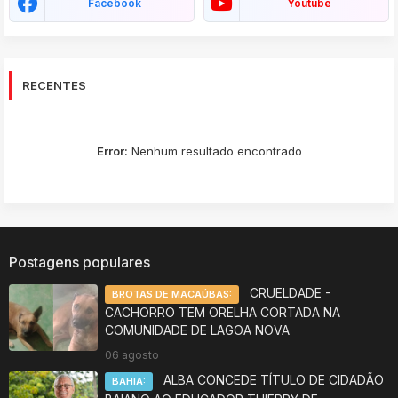
Facebook
Youtube
RECENTES
Error:
Nenhum resultado encontrado
Postagens populares
CRUELDADE -
BROTAS DE MACAÚBAS:
CACHORRO TEM ORELHA CORTADA NA
COMUNIDADE DE LAGOA NOVA
06 agosto
ALBA CONCEDE TÍTULO DE CIDADÃO
BAHIA: