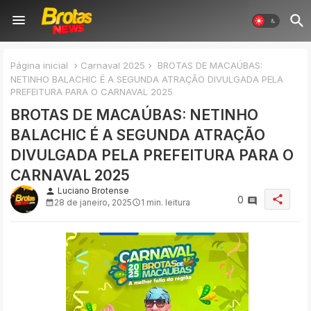
Página inicial
Carnaval 2025
BROTAS DE MACAÚBAS:
NETINHO BALACHIC É A SEGUNDA ATRAÇÃO DIVULGADA PELA
PREFEITURA PARA O CARNAVAL 2025
BROTAS DE MACAÚBAS: NETINHO
BALACHIC É A SEGUNDA ATRAÇÃO
DIVULGADA PELA PREFEITURA PARA O
CARNAVAL 2025
Luciano Brotense
person
share
0
28 de janeiro, 2025
1 min. leitura