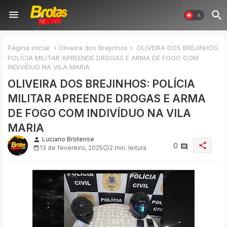
Página inicial
Oliveira dos Brejinhos
OLIVEIRA DOS BREJINHOS:
POLÍCIA MILITAR APREENDE DROGAS E ARMA DE FOGO COM
INDIVÍDUO NA VILA MARIA
OLIVEIRA DOS BREJINHOS: POLÍCIA
MILITAR APREENDE DROGAS E ARMA
DE FOGO COM INDIVÍDUO NA VILA
MARIA
Luciano Brotense
person
share
0
13 de fevereiro, 2025
2 min. leitura