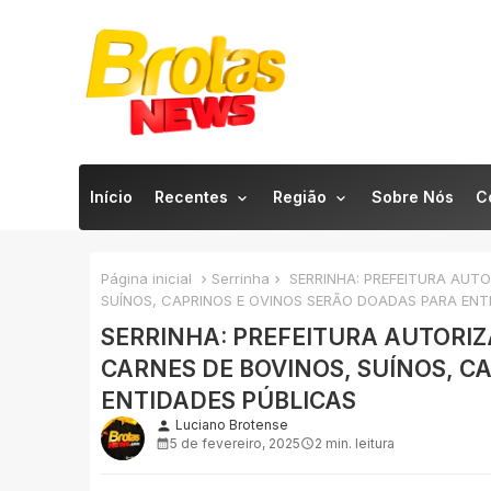
Início
Recentes
Região
Sobre Nós
C
Página inicial
Serrinha
SERRINHA: PREFEITURA AUTO
SUÍNOS, CAPRINOS E OVINOS SERÃO DOADAS PARA ENT
SERRINHA: PREFEITURA AUTORI
CARNES DE BOVINOS, SUÍNOS, C
ENTIDADES PÚBLICAS
Luciano Brotense
person
5 de fevereiro, 2025
2 min. leitura