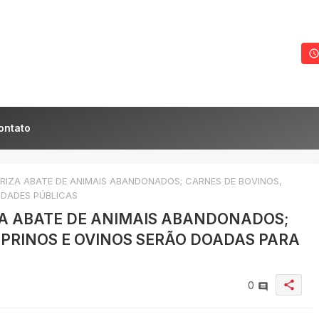
ontato
RIZA ABATE DE ANIMAIS ABANDONADOS; CARNES DE BOVINOS,
IDADES PÚBLICAS
ZA ABATE DE ANIMAIS ABANDONADOS;
APRINOS E OVINOS SERÃO DOADAS PARA
share
0