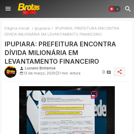
Página inicial
Ipupiara
IPUPIARA: PREFEITURA ENCONTRA
DÍVIDA MILIONÁRIA EM LEVANTAMENTO FINANCEIRO
IPUPIARA: PREFEITURA ENCONTRA
DÍVIDA MILIONÁRIA EM
LEVANTAMENTO FINANCEIRO
Luciano Brotense
person
share
0
13 de março, 2025
1 min. leitura