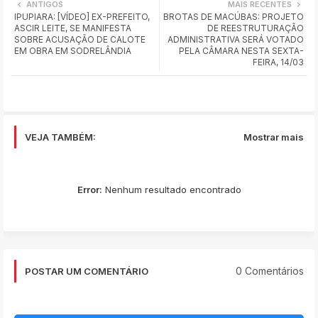
ANTIGOS
MAIS RECENTES
IPUPIARA: [VÍDEO] EX-PREFEITO,
BROTAS DE MACÚBAS: PROJETO
ats
ASCIR LEITE, SE MANIFESTA
DE REESTRUTURAÇÃO
SOBRE ACUSAÇÃO DE CALOTE
ADMINISTRATIVA SERÁ VOTADO
app
EM OBRA EM SODRELÂNDIA
PELA CÂMARA NESTA SEXTA-
FEIRA, 14/03
VEJA TAMBÉM:
Mostrar mais
Error:
Nenhum resultado encontrado
0 Comentários
POSTAR UM COMENTÁRIO