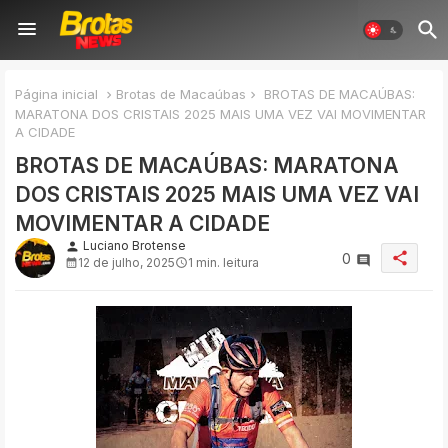
Página inicial
Brotas de Macaúbas
BROTAS DE MACAÚBAS:
MARATONA DOS CRISTAIS 2025 MAIS UMA VEZ VAI MOVIMENTAR
A CIDADE
BROTAS DE MACAÚBAS: MARATONA
DOS CRISTAIS 2025 MAIS UMA VEZ VAI
MOVIMENTAR A CIDADE
Luciano Brotense
person
share
0
12 de julho, 2025
1 min. leitura