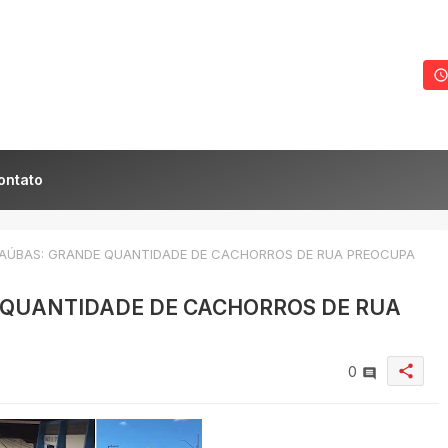
ontato
AÚBAS: GRANDE QUANTIDADE DE CACHORROS DE RUA PREOCUPA
 QUANTIDADE DE CACHORROS DE RUA
share
0