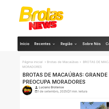
Início
Recentes
Região
Sobre Nós
C
Página inicial
Brotas de Macaúbas
BROTAS DE MAC
MORADORES
BROTAS DE MACAÚBAS: GRANDE
PREOCUPA MORADORES
Luciano Brotense
person
1 de setembro, 2025
1 min. leitura