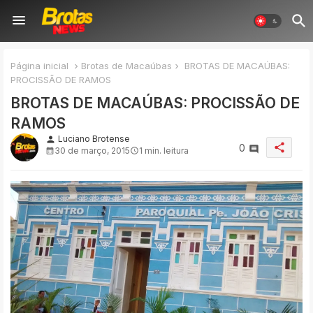
Página inicial
Brotas de Macaúbas
BROTAS DE MACAÚBAS:
PROCISSÃO DE RAMOS
BROTAS DE MACAÚBAS: PROCISSÃO DE
RAMOS
Luciano Brotense
person
share
0
30 de março, 2015
1 min. leitura