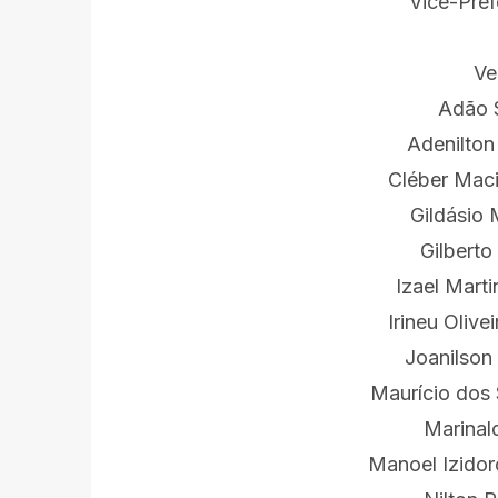
Vice-Pref
Ve
Adão 
Adenilto
Cléber Maci
Gildásio 
Gilberto
Izael Mart
Irineu Oliv
Joanilson
Maurício dos
Marinal
Manoel Izidor