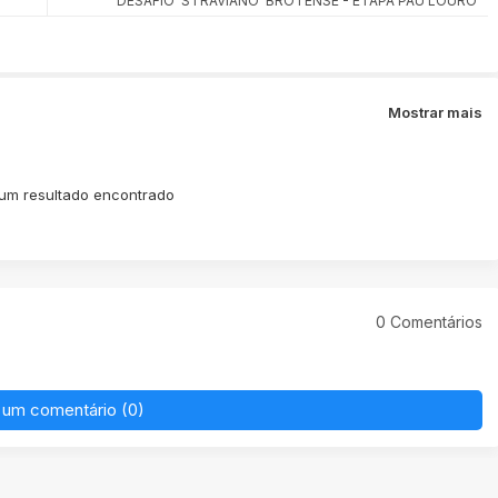
DESAFIO 'STRAVIANO' BROTENSE - ETAPA PAU LOURO
Mostrar mais
m resultado encontrado
0 Comentários
 um comentário (0)