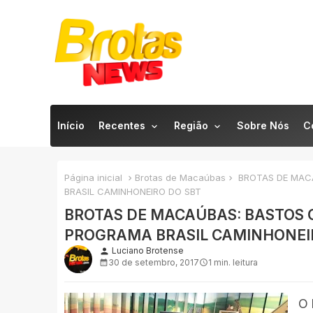
Início
Recentes
Região
Sobre Nós
C
Página inicial
Brotas de Macaúbas
BROTAS DE MACA
BRASIL CAMINHONEIRO DO SBT
BROTAS DE MACAÚBAS: BASTOS O
PROGRAMA BRASIL CAMINHONEI
Luciano Brotense
person
30 de setembro, 2017
1 min. leitura
O 