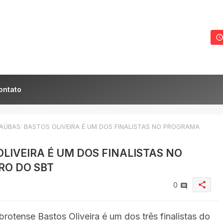
ontato
ÚBAS: BASTOS OLIVEIRA É UM DOS FINALISTAS NO PROGRAMA
LIVEIRA É UM DOS FINALISTAS NO
RO DO SBT
share
0
brotense Bastos Oliveira é um dos três finalistas do