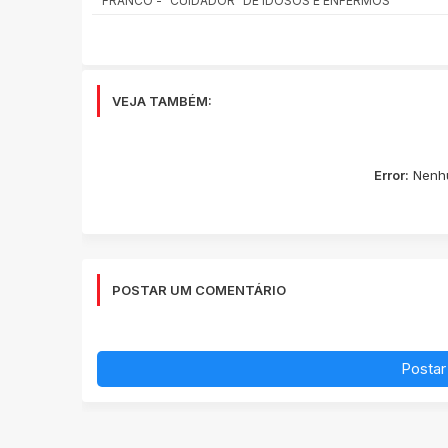
FRANCO - "CUIDADOR" DE IDOSOS E ENFERMOS
VEJA TAMBÉM:
Error:
Nenhu
POSTAR UM COMENTÁRIO
Postar