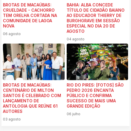
BROTAS DE MACAÚBAS:
BAHIA: ALBA CONCEDE
CRUELDADE - CACHORRO
TÍTULO DE CIDADÃO BAIANO
TEM ORELHA CORTADA NA
AO EDUCADOR THIERRY DE
COMUNIDADE DE LAGOA
BURGHGRAVE EM SESSÃO
NOVA
ESPECIAL NO DIA 20 DE
AGOSTO
06 agosto
04 agosto
BROTAS DE MACAÚBAS:
RIO DO PIRES: [FOTOS] SÃO
CENTENÁRIO DE MILTON
PEDRO 2026 ENCANTA
SANTOS É CELEBRADO COM
PÚBLICO E CONFIRMA
LANÇAMENTO DE
SUCESSO DE MAIS UMA
ANTOLOGIA QUE REÚNE 61
GRANDE EDIÇÃO
AUTORES
06 julho
03 agosto