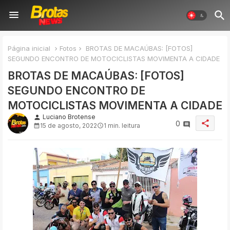
Página inicial
Fotos
BROTAS DE MACAÚBAS: [FOTOS]
SEGUNDO ENCONTRO DE MOTOCICLISTAS MOVIMENTA A CIDADE
BROTAS DE MACAÚBAS: [FOTOS]
SEGUNDO ENCONTRO DE
MOTOCICLISTAS MOVIMENTA A CIDADE
Luciano Brotense
person
share
0
15 de agosto, 2022
1 min. leitura