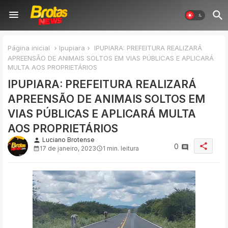
Página inicial
Ipupiara
IPUPIARA: PREFEITURA REALIZARÁ
APREENSÃO DE ANIMAIS SOLTOS EM VIAS PÚBLICAS E APLICARÁ
MULTA AOS PROPRIETÁRIOS
IPUPIARA: PREFEITURA REALIZARÁ
APREENSÃO DE ANIMAIS SOLTOS EM
VIAS PÚBLICAS E APLICARÁ MULTA
AOS PROPRIETÁRIOS
Luciano Brotense
person
share
0
17 de janeiro, 2023
1 min. leitura