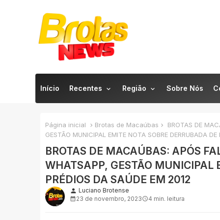
Início
Recentes
Região
Sobre Nós
C
Página inicial
Brotas de Macaúbas
BROTAS DE MACA
GESTÃO MUNICIPAL EMITE NOTA SOBRE DERRUBADA DE 
BROTAS DE MACAÚBAS: APÓS FAL
WHATSAPP, GESTÃO MUNICIPAL 
PRÉDIOS DA SAÚDE EM 2012
Luciano Brotense
person
23 de novembro, 2023
4 min. leitura