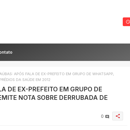
ontato
ÚBAS: APÓS FALA DE EX-PREFEITO EM GRUPO DE WHATSAPP,
PRÉDIOS DA SAÚDE EM 2012
A DE EX-PREFEITO EM GRUPO DE
EMITE NOTA SOBRE DERRUBADA DE
share
0