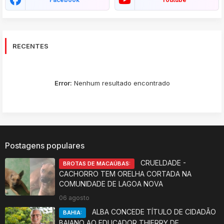
RECENTES
Error:
Nenhum resultado encontrado
Postagens populares
CRUELDADE -
BROTAS DE MACAÚBAS:
CACHORRO TEM ORELHA CORTADA NA
COMUNIDADE DE LAGOA NOVA
06 agosto
ALBA CONCEDE TÍTULO DE CIDADÃO
BAHIA:
BAIANO AO EDUCADOR THIERRY DE