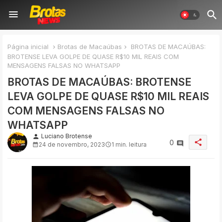
Página inicial
Brotas de Macaúbas
BROTAS DE MACAÚBAS:
BROTENSE LEVA GOLPE DE QUASE R$10 MIL REAIS COM
MENSAGENS FALSAS NO WHATSAPP
BROTAS DE MACAÚBAS: BROTENSE
LEVA GOLPE DE QUASE R$10 MIL REAIS
COM MENSAGENS FALSAS NO
WHATSAPP
Luciano Brotense
person
share
0
24 de novembro, 2023
1 min. leitura